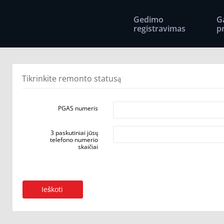
Gedimo
G
registravimas
p
Tikrinkite remonto statusą
PGAS numeris
3 paskutiniai jūsų
telefono numerio
skaičiai
Ieškoti